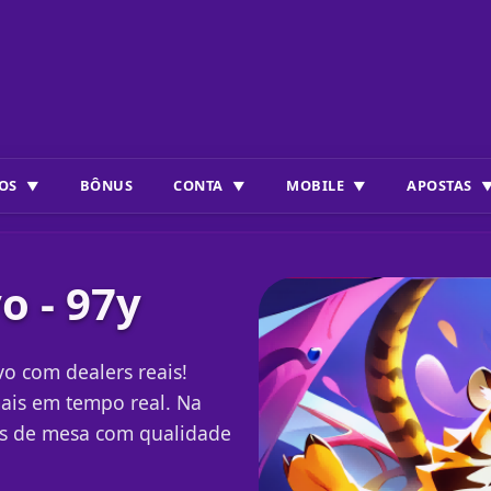
OS
BÔNUS
CONTA
MOBILE
APOSTAS
o - 97y
o com dealers reais!
mais em tempo real. Na
os de mesa com qualidade