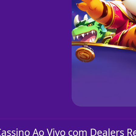
Cassino Ao Vivo com Dealers Re