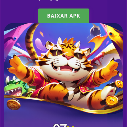
BAIXAR APK