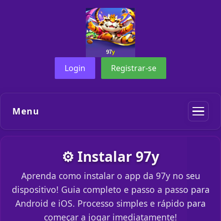
Login
Registrar-se
Menu
⚙️ Instalar 97y
Aprenda como instalar o app da 97y no seu
dispositivo! Guia completo e passo a passo para
Android e iOS. Processo simples e rápido para
começar a jogar imediatamente!